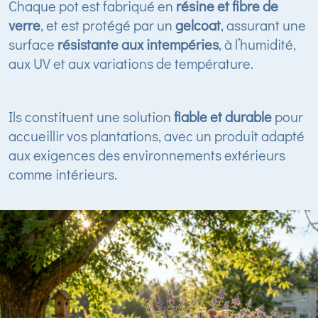
Chaque pot est fabriqué en
résine et fibre de
verre
, et est protégé par un
gelcoat
, assurant une
surface
résistante aux intempéries
, à l’humidité,
aux UV et aux variations de température.
Ils constituent une solution
fiable et durable
pour
accueillir vos plantations, avec un produit adapté
aux exigences des environnements extérieurs
comme intérieurs.