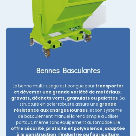
Bennes Basculantes
La benne multi-usage est conçue pour
transporter
et déverser une grande variété de matériaux
:
gravats, déchets verts, granulats ou palettes
. Sa
structure en acier robuste assure une
grande
résistance aux charges lourdes
, et son système
de basculement manuel la rend simple à utiliser
partout, même sans équipement automatisé. Elle
offre sécurité, praticité et polyvalence, adaptée
à la construction, l’industrie ou l’agriculture
.