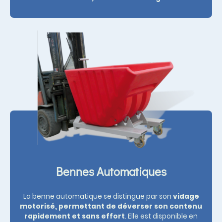
Bennes Automatiques
La benne automatique se distingue par son
vidage
motorisé, permettant de déverser son contenu
rapidement et sans effort
. Elle est disponible en