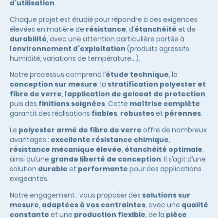
d’utilisation
.
Chaque projet est étudié pour répondre à des exigences
élevées en matière de
résistance
, d’
étanchéité
et de
durabilité
, avec une attention particulière portée à
l’
environnement d’exploitation
(produits agressifs,
humidité, variations de température…).
Notre processus comprend l’
étude technique
, la
conception sur mesure
, la
stratification polyester et
fibre de verre
, l’
application de gelcoat de protection
,
puis des
finitions soignées
. Cette
maîtrise complète
garantit des réalisations
fiables
,
robustes
et
pérennes
.
Le
polyester armé de fibre de verre
offre de nombreux
avantages :
excellente résistance chimique
,
résistance mécanique élevée
,
étanchéité optimale
,
ainsi qu’une
grande liberté de conception
. Il s’agit d’une
solution
durable
et
performante
pour des applications
exigeantes.
Notre engagement : vous proposer des
solutions sur
mesure
,
adaptées à vos contraintes
, avec une
qualité
constante
et une
production flexible
, de la
pièce